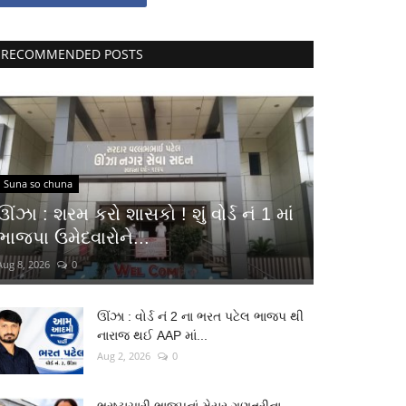
RECOMMENDED POSTS
Suna so chuna
ઊંઝા : શરમ કરો શાસકો ! શું વોર્ડ નં 1 માં
ભાજપા ઉમેદવારોને...
Aug 8, 2026
0
ઊંઝા : વોર્ડ નં 2 ના ભરત પટેલ ભાજપ થી
નારાજ થઈ AAP માં...
Aug 2, 2026
0