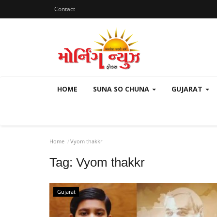
Contact
HOME
SUNA SO CHUNA
GUJARAT
Home
Vyom thakkr
Tag:
Vyom thakkr
Gujarat