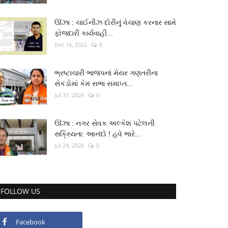
ઊંઝા : ચાઈનીઝ દોરીનું વેચાણ કરનાર સામે
ફોજદારી કાર્યવાહી...
Dec 16, 2022
0
ભ્રષ્ટાચારી ભાજપનાં મેયર ગણતરીના
સેકંડોમાં કેમ સભા સમાપ્ત...
Jul 31, 2026
0
ઊંઝા : નગર સેવક અલ્કેશ પટેલની
સક્રિયતા: આનંદો ! હવે ભારે...
Jul 24, 2026
0
FOLLOW US
Facebook