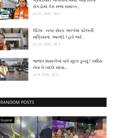
ભ્રષ્ટાચારી ભાજપનાં મેયર ગણતરીના
સેકંડોમાં કેમ સભા સમાપ્ત...
Jul 31, 2026
0
ઊંઝા : નગર સેવક અલ્કેશ પટેલની
સક્રિયતા: આનંદો ! હવે ભારે...
Jul 24, 2026
0
ભાજપ શાસકોના પાપે સુરત ડૂબ્યું ! પક્ષીય
નેતા ને બદલે સાચા...
Jul 9, 2026
0
RANDOM POSTS
Gujarat
Lifestyle