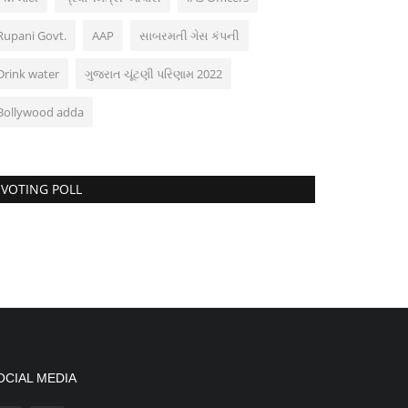
Rupani Govt.
AAP
સાબરમતી ગેસ કંપની
Drink water
ગુજરાત ચૂંટણી પરિણામ 2022
Bollywood adda
VOTING POLL
OCIAL MEDIA