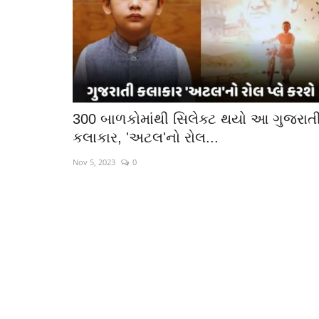
300 બાળકોમાંથી સિલેક્ટ થયો આ ગુજરાત
કલાકાર, 'અટલ'નો રોલ...
Nov 5, 2023
0