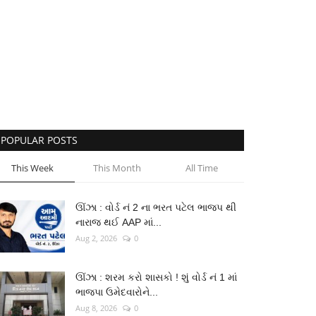
POPULAR POSTS
This Week
This Month
All Time
ઊંઝા : વોર્ડ નં 2 ના ભરત પટેલ ભાજપ થી
નારાજ થઈ AAP માં...
Aug 2, 2026
0
ઊંઝા : શરમ કરો શાસકો ! શું વોર્ડ નં 1 માં
ભાજપા ઉમેદવારોને...
Aug 8, 2026
0