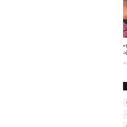
ો મગરનો
મહેસાણા SOG તથા AHTU પોલીસે સાથે
ન
મળી ચોરીનો ભેદ ઉકેલી 2.55...
ગ
Jul 15, 2021
0
Oc