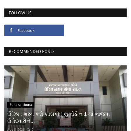
FOLLOW US
Facebook
RECOMMENDED POSTS
Suna so chuna
ઊંઝા : શરમ કરો શાસકો ! શું વોર્ડ નં 1 માં ભાજપા
ઉમેદવારોને...
Aug 8, 2026
0