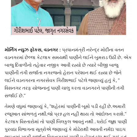
Humanity
Lifestyle
Editorial
મોર્નિંગ ન્યુઝ ફોકસ, વડનગર :
પ્રધાનમંત્રી નરેન્દ્ર મોદીના વતન
વડનગરમાં છેલ્લા કેટલાક સમયથી પાણીને લઈને બુમરાડ ઉઠી છે. એક
Braking News
બાજુ દિવાળીનો તહેવાર નજીક આવી રહ્યો છે ત્યારે બીજી બાજુ
પાણીની તંગી સર્જાતા નગરજનો હેરાન પરેશાન થઈ રહ્યા છે જેને
Social Media News
લઈને વડનગરના નગરસેવક ગિરીશભાઈ પટેલે જણાવ્યું હતું કે, "
વિસનગર તરફ યોજનાનું પાણી ચાલુ કરતા વડનગરને પાણીની તંગી
Crime
સર્જાઈ છે."
તેમણે વધુમાં જણાવ્યું કે, "શહેરમાં પાણીની બૂમો પડી રહી છે.અમારી
Religious
રજૂઆત સાંભળતું નથી.જો પ્રશ્ન હલ નહીં થાય તો આંદોલન કરાશે."
કેટલાક વિસ્તારોમાં તો પાણી બિલકુલ આવતું નથી . ધરોઈ જૂથ પાણી
Health
પુરવઠા વિભાગના સૂત્રોએ જણાવ્યું કે મોઢેરાથી આવતી નર્મદા પાઇપ
લાઇનમાં ખામી સર્જાતા વિસનગરમાં પાણી પહોંચતું બંધ થઈ ગયું હતું