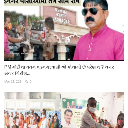
PM મોદીના વતન વડનગરવાસીઓ કોનાથી છે પરેશાન ? નગર
સેવક ગિરીશ...
Mar 21, 2021
0