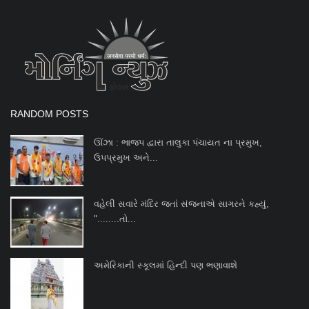
RANDOM POSTS
ઊંઝા : ભાજપ દ્વારા તાલુકા પંચાયત ના પ્રમુખ,
ઉપપ્રમુખ અને...
વહેલી સવારે મંદિર જતાં સંજનાએ સાગરને કહ્યું,
"........તો...
અમેરિકાની સ્કૂલમાં હિન્દી પણ ભણાવાશે