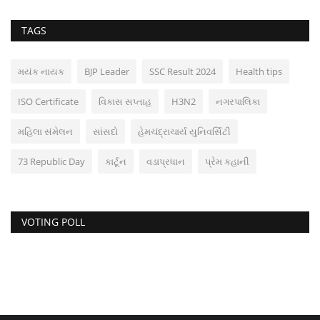
TAGS
મયંક નાયક
BJP Leader
SSC Result 2024
Health tips
ISO Certificate
વિકાસ સપ્તાહ
H3N2
નગરપાલિકા
મહિલા સંમેલન
સાંસદો
હેમચંદ્રાચાર્ય યુનિવર્સિટી
73 Republic Day
કાર્ટૂન
વડાપ્રધાન
પ્રેમ કહાની
VOTING POLL