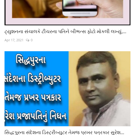
ટ્યુશનના સંચાલકે ટીચરના પતિને બીભત્સ ફોટો મોકલી લખ્યું,...
Apr 17, 2021
0
સિદ્ધપુરના સંદેશના ડિસ્ટ્રીબ્યુટર તેમજ પ્રખર પત્રકાર સુરેશ...