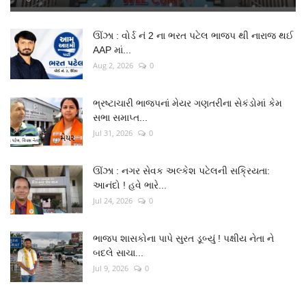
ઊંઝા : વોર્ડ નં 2 ના ભરત પટેલ ભાજપ થી નારાજ થઈ
AAP માં...
Aug 2, 2026
0
ભ્રષ્ટાચારી ભાજપનાં મેયર ગણતરીના સેકંડોમાં કેમ
સભા સમાપ્ત...
Jul 31, 2026
0
ઊંઝા : નગર સેવક અલ્કેશ પટેલની સક્રિયતા:
આનંદો ! હવે ભારે...
Jul 24, 2026
0
ભાજપ શાસકોના પાપે સુરત ડૂબ્યું ! પક્ષીય નેતા ને
બદલે સાચા...
Jul 9, 2026
0