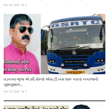
Dec 26, 2020
0
વડનગર-ભુજ એ.સી.વોલ્વો એસ.ટી.બસ શરૂ કરાતાં નગરજનો
ખુશખુશાલ...
Dec 23, 2020
0