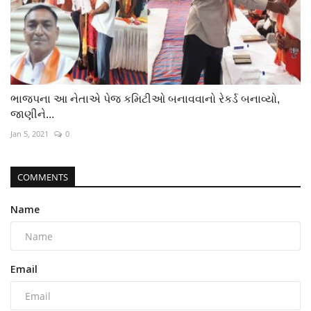
ભાજપના આ નેતાએ પેજ કમિટીઓ બનાવવાનો રેકર્ડ બનાવ્યો,
જાણીને...
Jan 5, 2021
0
COMMENTS
Name
Email