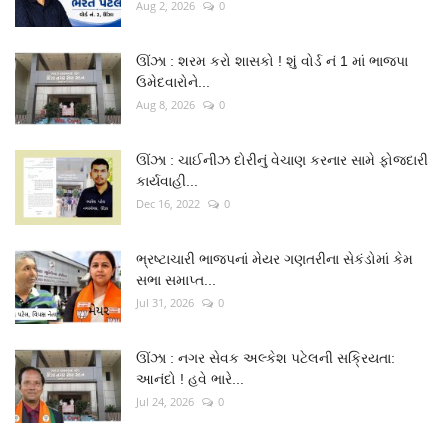
Aug 2, 2026
0
ઊંઝા : શરમ કરો શાસકો ! શું વોર્ડ નં 1 માં ભાજપા
ઉમેદવારોને...
Aug 8, 2026
0
ઊંઝા : ચાઈનીઝ દોરીનું વેચાણ કરનાર સામે ફોજદારી
કાર્યવાહી...
Dec 16, 2022
0
ભ્રષ્ટાચારી ભાજપનાં મેયર ગણતરીના સેકંડોમાં કેમ
સભા સમાપ્ત...
Jul 31, 2026
0
ઊંઝા : નગર સેવક અલ્કેશ પટેલની સક્રિયતા:
આનંદો ! હવે ભારે...
Jul 24, 2026
0