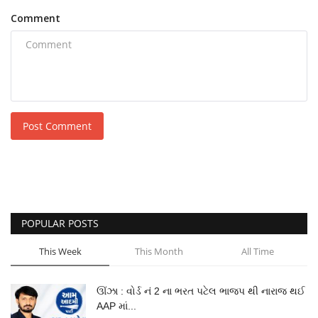
Comment
Post Comment
POPULAR POSTS
This Week
This Month
All Time
ઊંઝા : વોર્ડ નં 2 ના ભરત પટેલ ભાજપ થી નારાજ થઈ
AAP માં...