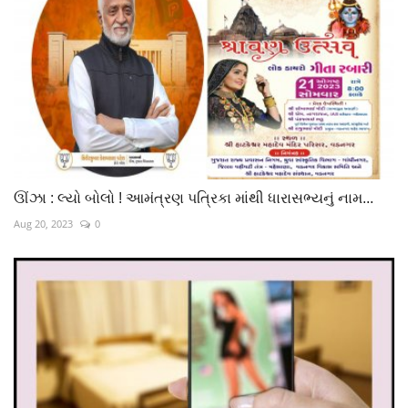
ઊંઝા : લ્યો બોલો ! આમંત્રણ પત્રિકા માંથી ધારાસભ્યનું નામ...
Aug 20, 2023
0