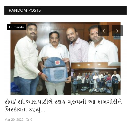
RANDOM POSTS
Humanity
સેવા/ સી.આર.પાટીલે રક્ષક ગ્રુપની આ કામગીરીને
અ
બિરદાવતા કહ્યું...
ફ
Mar 20, 2022
0
Fe