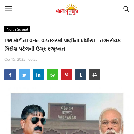
North Gujarat
Home
PM મોદીના વતન વડનગરમાં પાણીના ધાંધીયા : નગરસેવક
ગિરીશ પટેલની ઉગ્ર રજૂઆત
Suna so chuna
Oct 15, 2022 - 09:25
Contact
Gujarat
National
Politics
Trending