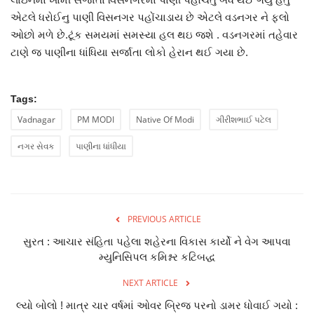
Entertainment
એટલે ધરોઈનુ પાણી વિસનગર પહોંચાડાય છે એટલે વડનગર ને ફ્લો
ઓછો મળે છે.ટૂંક સમયમાં સમસ્યા હલ થઇ જશે . વડનગરમાં તહેવાર
International
ટાણે જ પાણીના ધાંધિયા સર્જાતા લોકો હેરાન થઈ ગયા છે.
Wafaa
Tags:
Vadnagar
PM MODI
Native Of Modi
ગીરીશભાઈ પટેલ
નગર સેવક
પાણીના ધાંધીયા
PREVIOUS ARTICLE
સુરત : આચાર સંહિતા પહેલા શહેરના વિકાસ કાર્યો ને વેગ આપવા
મ્યુનિસિપલ કમિશ્નર કટિબદ્ધ
NEXT ARTICLE
લ્યો બોલો ! માત્ર ચાર વર્ષમાં ઓવર બ્રિજ પરનો ડામર ધોવાઈ ગયો :