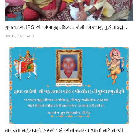
ગુજરાતના IPS એ અંબાજી મંદિરમાં કોમી એકતાનું પુરું પાડ્યું...
Dec 16, 2023
0
માનવતા મહેકાવતો કિસ્સો : ખેતરોમાં રખડતા શ્વાનો માટે રોટલી...