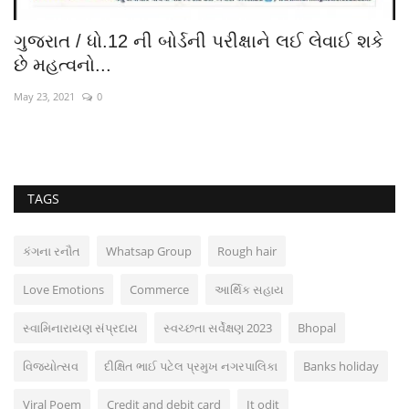
બોર્ડની પરીક્ષાને લઈ લેવાઈ શકે
નવો રાહ / સુરતની આ સ
મંદિર :...
Aug 30, 2023
0
TAGS
કંગના રનૌત
Whatsap Group
Rough hair
Love Emotions
Commerce
આર્થિક સહાય
સ્વામિનારાયણ સંપ્રદાય
સ્વચ્છતા સર્વેક્ષણ 2023
Bhopal
વિજયોત્સવ
દીક્ષિત ભાઈ પટેલ પ્રમુખ નગરપાલિકા
Banks holiday
Viral Poem
Credit and debit card
It odit