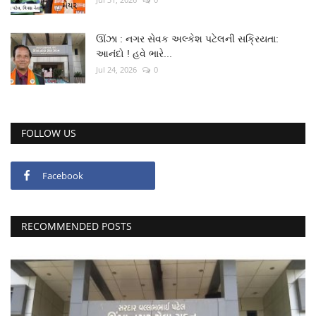
ઊંઝા : નગર સેવક અલ્કેશ પટેલની સક્રિયતા:
આનંદો ! હવે ભારે...
Jul 24, 2026
0
FOLLOW US
Facebook
RECOMMENDED POSTS