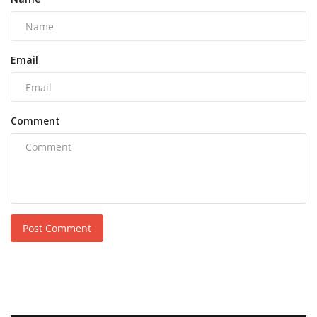
Email
Comment
Post Comment