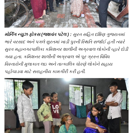
Entertainment
International
Wafaa
મોર્નિંગ ન્યુઝ ફોકસ (જશવંત પટેલ ) :
સુરત સહિત દક્ષિણ ગુજરાતમાં
ભારે વરસાદ અને પગલે સુરતમાં ખાડી પુરની સ્થિતિ સર્જાઈ હતી ત્યારે
સુરત મહાનગરપાલિકા કમિશનર શાલીની અગ્રવાલ લોકોની વ્હારે દોડી
ગયા હતા. કમિશનર શાલીની અગ્રવાલ એ પૂર ગ્રસ્ત વિવિધ
વિસ્તારોની મુલાકાત લઇ અને તાત્કાલિક ધોરણે લોકોને સહાય
પહોંચાડવા માટે સરાહનીય કામગીરી કરી હતી.