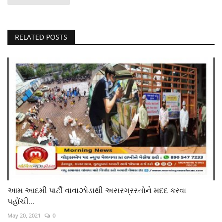
RELATED POSTS
આમ આદમી પાર્ટી વાવાઝોડાથી અસરગ્રસ્તોને મદદ કરવા
પહોંચી...
May 20, 2021
0