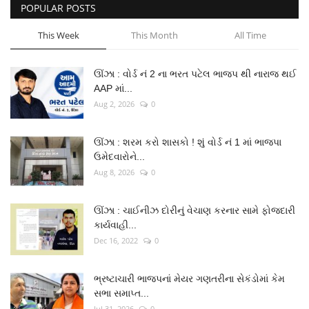
POPULAR POSTS
This Week
This Month
All Time
ઊંઝા : વોર્ડ નં 2 ના ભરત પટેલ ભાજપ થી નારાજ થઈ
AAP માં...
Aug 2, 2026
0
ઊંઝા : શરમ કરો શાસકો ! શું વોર્ડ નં 1 માં ભાજપા
ઉમેદવારોને...
Aug 8, 2026
0
ઊંઝા : ચાઈનીઝ દોરીનું વેચાણ કરનાર સામે ફોજદારી
કાર્યવાહી...
Dec 16, 2022
0
ભ્રષ્ટાચારી ભાજપનાં મેયર ગણતરીના સેકંડોમાં કેમ
સભા સમાપ્ત...
Jul 31, 2026
0