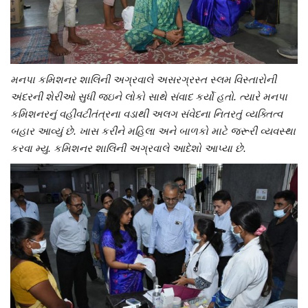
મનપા કમિશનર શાલિની અગ્રવાલે અસરગ્રસ્ત સ્લમ વિસ્તારોની
અંદરની શેરીઓ સુધી જઇને લોકો સાથે સંવાદ કર્યો હતો. ત્યારે મનપા
કમિશનરનું વહીવટીતંત્રના વડાથી અલગ સંવેદના નિતરતું વ્યક્તિત્વ
બહાર આવ્યું છે. ખાસ કરીને મહિલા અને બાળકો માટે જરૂરી વ્યવસ્થા
કરવા મ્યુ. કમિશનર શાલિની અગ્રવાલે આદેશો આપ્યા છે.