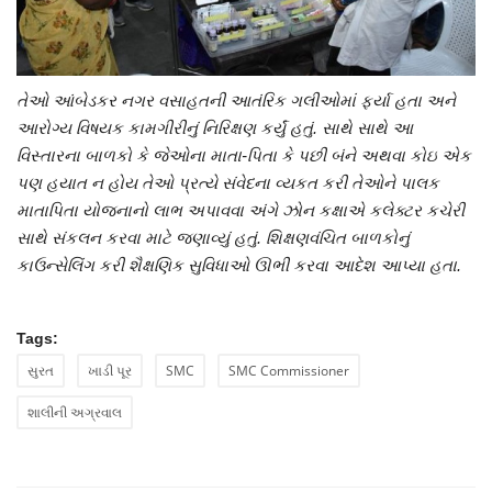
તેઓ આંબેડકર નગર વસાહતની આતંરિક ગલીઓમાં ફર્યા હતા અને
આરોગ્ય વિષયક કામગીરીનું નિરિક્ષણ કર્યું હતું. સાથે સાથે આ
વિસ્તારના બાળકો કે જેઓના માતા-પિતા કે પછી બંને અથવા કોઇ એક
પણ હયાત ન હોય તેઓ પ્રત્યે સંવેદના વ્યકત કરી તેઓને પાલક
માતાપિતા યોજનાનો લાભ અપાવવા અંગે ઝોન કક્ષાએ કલેક્ટર કચેરી
સાથે સંકલન કરવા માટે જણાવ્યું હતું. શિક્ષણવંચિત બાળકોનું
કાઉન્સેલિંગ કરી શૈક્ષણિક સુવિધાઓ ઊભી કરવા આદેશ આપ્યા હતા.
Tags:
સુરત
ખાડી પૂર
SMC
SMC Commissioner
શાલીની અગ્રવાલ