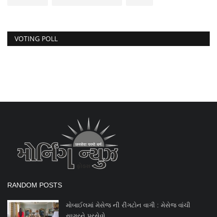
VOTING POLL
RANDOM POSTS
મોબાઈલમાં મેસેજ ની રીંગટોન વાગી : મેસેજ વાંચી
સાગરને પરસેવો...