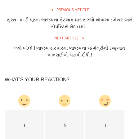
PREVIOUS ARTICLE
સુરત : ખાડી પૂરમાં ભાજપના કેટલાક ધારાસભ્યો ખોવાયા : મેયર અને
કોર્પોરેટરો મેદાનમાં...
NEXT ARTICLE
લ્યો બોલો ! ભાજપ સરકારમાં ભાજપના જ મંત્રીની રજૂઆત
અભરાઈએ ચડાવી દીધી !
WHAT'S YOUR REACTION?
1
0
1