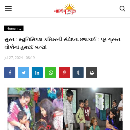
Humanity
Home
સુરત : મ્યુનિસિપલ કમિશ્નરની સંવેદના છલકાઈ : પૂર ગ્રસ્ત
લોકોનાં હમદર્દ બન્યાં
Suna so chuna
Jul 27, 2024 - 08:19
Contact
Gujarat
National
Politics
Trending