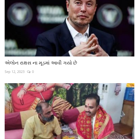
એલોન રાક્ષસ ના મૂડમાં આવી ગયો છે
Sep 12, 2023
0