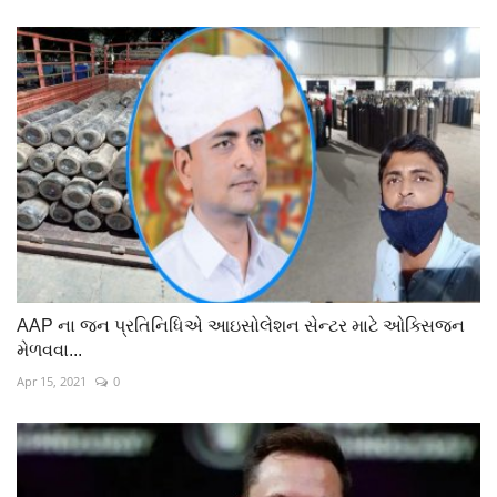
AAP ના જન પ્રતિનિધિએ આઇસોલેશન સેન્ટર માટે ઓક્સિજન
મેળવવા...
Apr 15, 2021
0