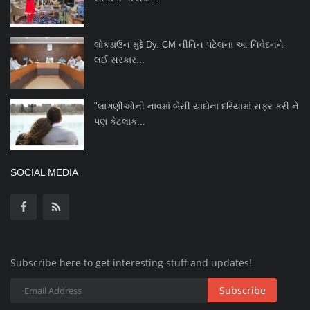
લોકડાઉન મુદ્દે Dy. CM નીતિન પટેલના આ નિવેદનને
લઈ સરકાર...
"લાગણીઓની નાવમાં બેસી યાદોના દરિયામાં સફર કરી ને
પણ કેટલાક...
SOCIAL MEDIA
Subscribe here to get interesting stuff and updates!
Subscribe