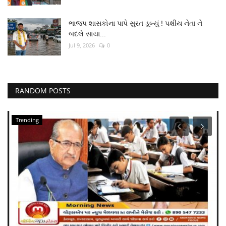
ભાજપ શાસકોના પાપે સુરત ડૂબ્યું ! પક્ષીય નેતા ને
બદલે સાચા...
Jul 9, 2026
0
RANDOM POSTS
Surat