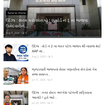
Suna so chuna
ઊંઝા : શરમ કરો શાસકો ! શું વોર્ડ નં 1 માં ભાજપા
ઉમેદવારોને...
Aug 8, 2026
0
ઊંઝા : વોર્ડ નં 2 ના ભરત પટેલ ભાજપ થી નારાજ થઈ
AAP માં...
Aug 2, 2026
0
ભ્રષ્ટાચારી ભાજપનાં મેયર ગણતરીના સેકંડોમાં કેમ
સભા સમાપ્ત...
Jul 31, 2026
0
ઊંઝા : નગર સેવક અલ્કેશ પટેલની સક્રિયતા:
આનંદો ! હવે ભારે...
Jul 24, 2026
0