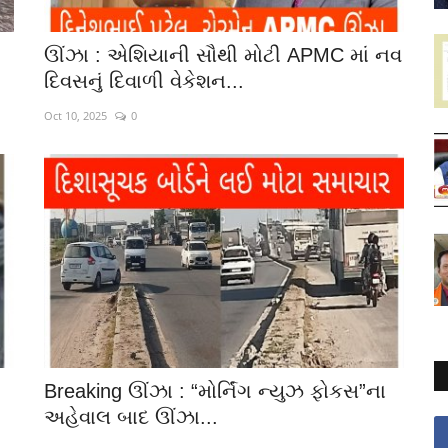
ઊંઝા : એશિયાની સૌથી મોટી APMC માં નવ
દિવસનું દિવાળી વેકેશન...
Oct 10, 2025
0
Breaking ઊંઝા : “મોર્નિંગ ન્યુઝ ફોકસ”ના
અહેવાલ બાદ ઊંઝા...