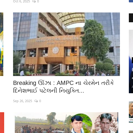
Oct 6, 2025
0
Breaking ઊંઝા : AMPC ના ચેરમેન તરીકે
દિનેશભાઈ પટેલની નિયુક્તિ...
Sep 26, 2025
0