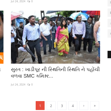
Jul 24, 2024
0
ા
સુરત : ખાડીપૂર ની સ્થિતિની સ્થિતિ ને પહોંચી
વળવા SMC કમિશ્નર...
Jul 24, 2024
0
›
»
1
2
3
4