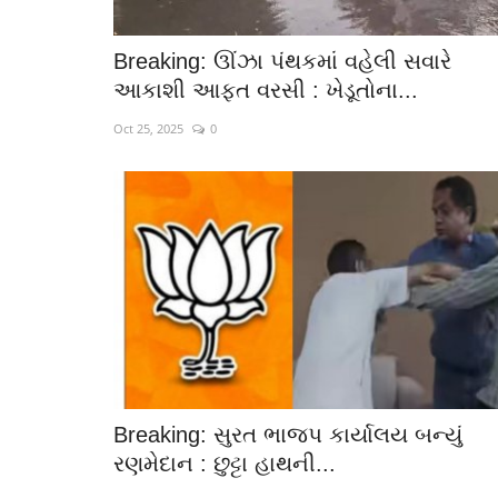
Breaking: ઊંઝા પંથકમાં વહેલી સવારે
આકાશી આફત વરસી : ખેડૂતોના...
Oct 25, 2025
0
Breaking: સુરત ભાજપ કાર્યાલય બન્યું
રણમેદાન : છુટ્ટા હાથની...