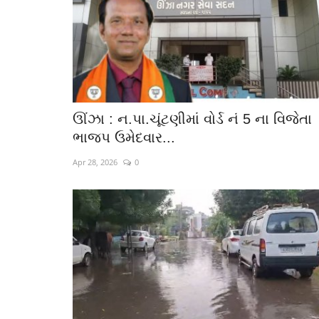
ઊંઝા : ન.પા.ચૂંટણીમાં વોર્ડ નં 5 ના વિજેતા
ભાજપ ઉમેદવાર...
Apr 28, 2026
0