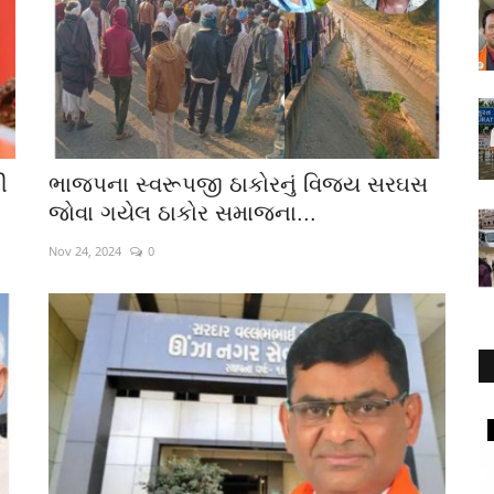
ી
ભાજપના સ્વરૂપજી ઠાકોરનું વિજય સરઘસ
જોવા ગયેલ ઠાકોર સમાજના...
Nov 24, 2024
0
Religious