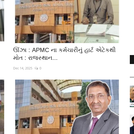
ઊંઝા : APMC ના કર્મચારીનું હાર્ટ એટેકથી
મોત : રાજસ્થાન...
Dec 14, 2025
0