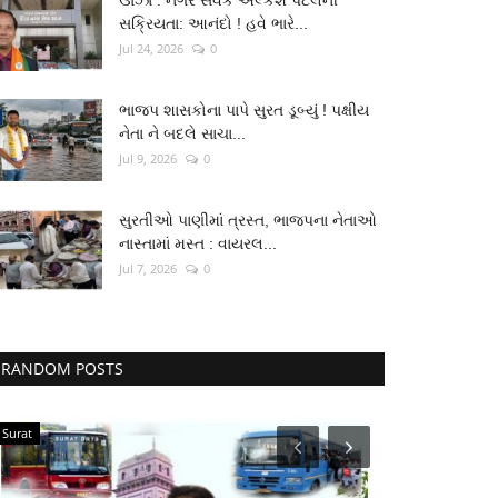
ઊંઝા : નગર સેવક અલ્કેશ પટેલની
સક્રિયતા: આનંદો ! હવે ભારે...
Jul 24, 2026
0
ભાજપ શાસકોના પાપે સુરત ડૂબ્યું ! પક્ષીય
નેતા ને બદલે સાચા...
Jul 9, 2026
0
સુરતીઓ પાણીમાં ત્રસ્ત, ભાજપના નેતાઓ
નાસ્તામાં મસ્ત : વાયરલ...
Jul 7, 2026
0
RANDOM POSTS
Surat
Social Media Ne