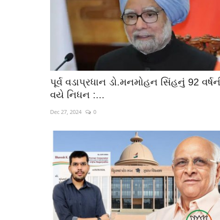
પૂર્વ વડાપ્રધાન ડો.મનમોહન સિંહનું 92 વર્ષન
વયે નિધન :...
Dec 27, 2024
0
Braking News