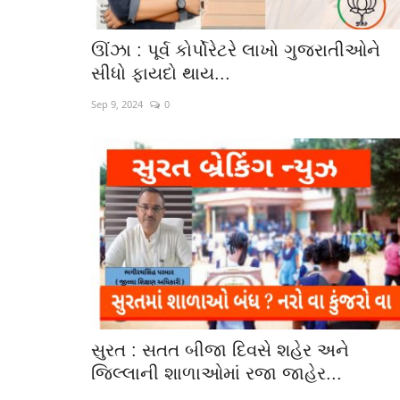
ઊંઝા : પૂર્વ કોર્પોરેટરે લાખો ગુજરાતીઓને
સીધો ફાયદો થાય...
Sep 9, 2024
0
ઊંઝા : ન.પા.ચૂંટણીમાં વોર્ડ નં 5 ના
ભાજપ ઉમેદવાર...
Apr 28, 2026
0
સુરત : સતત બીજા દિવસે શહેર અને
જિલ્લાની શાળાઓમાં રજા જાહેર...