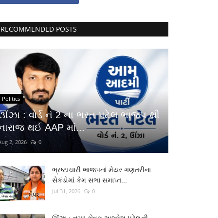
RECOMMENDED POSTS
Politics
ઊંઝા : વોર્ડ નં 2 ના ભરત પટેલ ભાજપ થી
નારાજ થઈ AAP માં...
Aug 2, 2026
0
ભ્રષ્ટાચારી ભાજપનાં મેયર ગણતરીના
સેકંડોમાં કેમ સભા સમાપ્ત...
Jul 31, 2026
0