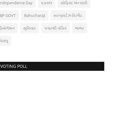
Independence Day
વડતાલ
સોફિયા અન્સારી
BJP GOVT
Bahucharaji
સરપ્રાઈઝ વિઝીટ
ડીમોલેશન
સુવિચાર
પગારથી વંચિત
ભાભર
ખેરાલુ
VOTING POLL