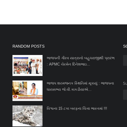
RANDOM POSTS
S
ભાજપની ગૌરવ યાત્રાનો બહુચરાજીથી પ્રારંભ
: APMC ચેરમેન દિનેશભાઇ...
Su
ભાજપ શરમજનક સ્થિતિમાં મૂકાયું : ભાજપના
ધારાસભ્ય જે.વી.કાકડીયાએ...
વિશ્વના 15 ટકા બરફના ચિત્તા ભારતમાં !!!