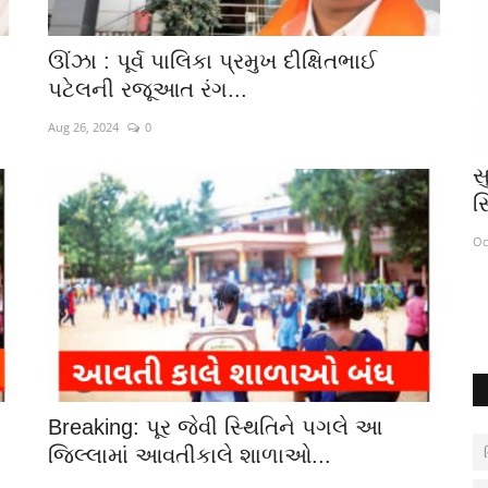
ઊંઝા : પૂર્વ પાલિકા પ્રમુખ દીક્ષિતભાઈ
પટેલની રજૂઆત રંગ...
Aug 26, 2024
0
 વિજેતા
અયોધ્યામાં રામ મંદિર નિર્માણ માટે વિશ્વ
સ
હિન્દુ પરિષદે દાન...
સ
Apr 16, 2021
0
Oc
Breaking: પૂર જેવી સ્થિતિને પગલે આ
જિલ્લામાં આવતીકાલે શાળાઓ...