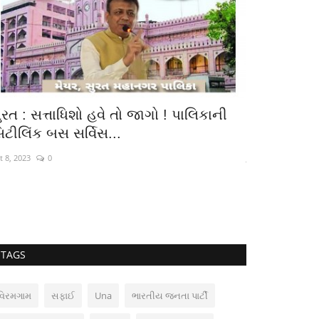
ુરત : સત્તાધિશો હવે તો જાગો ! પાલિકાની
ઊંઝા : ધાર
િટીલિંક બસ સર્વિસ...
પ્રમુખની હા
t 8, 2023
0
Jun 12, 2021
0
TAGS
વિરમગામ
સફાઈ
Una
ભારતીય જનતા પાર્ટી