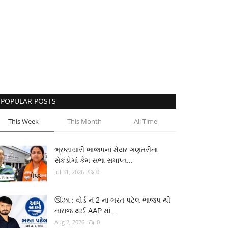
POPULAR POSTS
This Week
This Month
All Time
ભ્રષ્ટાચારી ભાજપનાં મેયર ગણતરીના
સેકંડોમાં કેમ સભા સમાપ્ત...
Jul 31, 2026
0
ઊંઝા : વોર્ડ નં 2 ના ભરત પટેલ ભાજપ થી
નારાજ થઈ AAP માં...
Aug 2, 2026
0