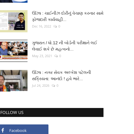
ઊંઝા : ચાઈનીઝ દોરીનું વેચાણ કરનાર સામે
ફોજદારી કાર્યવાહી...
Dec 16, 2022
0
ગુજરાત / ધો.12 ની બોર્ડની પરીક્ષાને લઈ
લેવાઈ શકે છે મહત્વનો...
May 23, 2021
0
ઊંઝા : નગર સેવક અલ્કેશ પટેલની
સક્રિયતા: આનંદો ! હવે ભારે...
Jul 24, 2026
0
FOLLOW US
Facebook