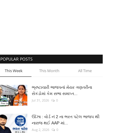
POPULAR POSTS
This Week
This Month
All Time
ભ્રષ્ટાચારી ભાજપનાં મેયર ગણતરીના
સેકંડોમાં કેમ સભા સમાપ્ત...
Jul 31, 2026
0
ઊંઝા : વોર્ડ નં 2 ના ભરત પટેલ ભાજપ થી
નારાજ થઈ AAP માં...
Aug 2, 2026
0