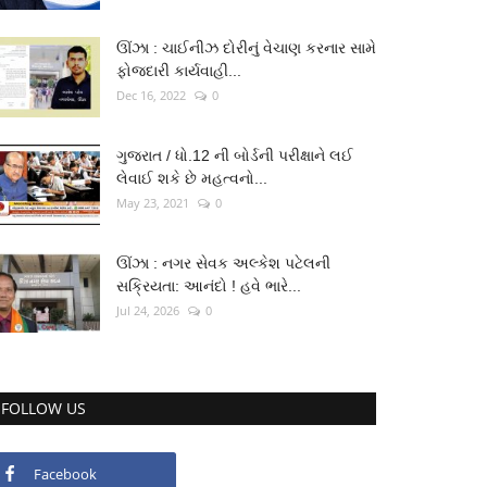
ઊંઝા : ચાઈનીઝ દોરીનું વેચાણ કરનાર સામે
ફોજદારી કાર્યવાહી...
Dec 16, 2022
0
ગુજરાત / ધો.12 ની બોર્ડની પરીક્ષાને લઈ
લેવાઈ શકે છે મહત્વનો...
May 23, 2021
0
ઊંઝા : નગર સેવક અલ્કેશ પટેલની
સક્રિયતા: આનંદો ! હવે ભારે...
Jul 24, 2026
0
FOLLOW US
Facebook