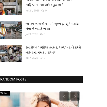
ઊંઝા : નગર સેવક અલ્કેશ પટેલની
સક્રિયતા: આનંદો ! હવે ભારે...
Jul 24, 2026
0
ભાજપ શાસકોના પાપે સુરત ડૂબ્યું ! પક્ષીય
નેતા ને બદલે સાચા...
Jul 9, 2026
0
સુરતીઓ પાણીમાં ત્રસ્ત, ભાજપના નેતાઓ
નાસ્તામાં મસ્ત : વાયરલ...
Jul 7, 2026
0
RANDOM POSTS
Wafaa
Lifestyle