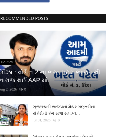
RECOMMENDED POSTS
Politics
ઊંઝા : વોર્ડ નં 2 ના ભરત પટેલ ભાજપ થી
નારાજ થઈ AAP માં...
Aug 2, 2026
0
ભ્રષ્ટાચારી ભાજપનાં મેયર ગણતરીના
સેકંડોમાં કેમ સભા સમાપ્ત...
Jul 31, 2026
0