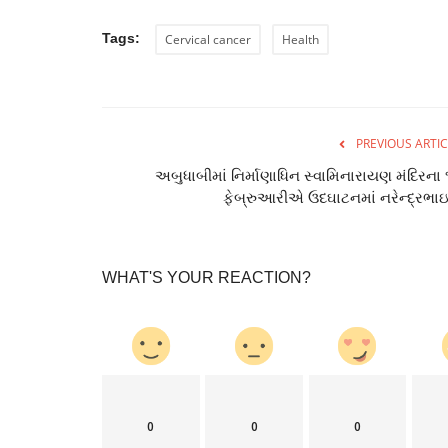
Tags:
Cervical cancer
Health
PREVIOUS ARTIC
અબુધાબીમાં નિર્માણાધિન સ્‍વામિનારાયણ મંદિરના 
ફેબ્રુઆરીએ ઉદઘાટનમાં નરેન્‍દ્રભાઇ.
WHAT'S YOUR REACTION?
0
0
0