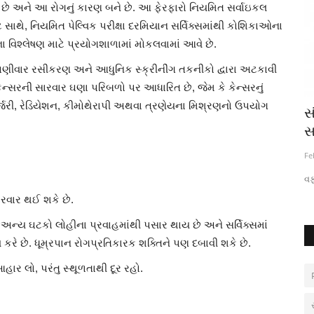
રહે છે અને આ રોગનું કારણ બને છે. આ ફેરફારો નિયમિત સર્વાઇકલ
ટેસ્ટ સાથે, નિયમિત પેલ્વિક પરીક્ષા દરમિયાન સર્વિક્સમાંથી કોશિકાઓના
 વિશ્લેષણ માટે પ્રયોગશાળામાં મોકલવામાં આવે છે.
 ઘણીવાર રસીકરણ અને આધુનિક સ્ક્રીનીંગ તકનીકો દ્વારા અટકાવી
 કેન્સરની સારવાર ઘણા પરિબળો પર આધારિત છે, જેમ કે કેન્સરનું
્જરી, રેડિયેશન, કીમોથેરાપી અથવા ત્રણેયના મિશ્રણનો ઉપયોગ
થતાં જ
...તો હાયર એજ્યુકેશનમાં બેઠકો અનામત
સ
નહીં રખાય
સ
Jan 29, 2024
0
Fe
વફ
સારવાર થઈ શકે છે.
ે અન્ય ઘટકો લોહીના પ્રવાહમાંથી પસાર થાય છે અને સર્વિક્સમાં
કરે છે. ધૂમ્રપાન રોગપ્રતિકારક શક્તિને પણ દબાવી શકે છે.
 લો, પરંતુ સ્થૂળતાથી દૂર રહો.