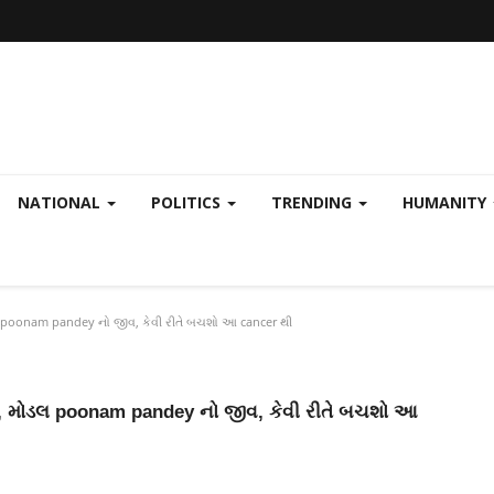
NATIONAL
POLITICS
TRENDING
HUMANITY
ોડલ poonam pandey નો જીવ, કેવી રીતે બચશો આ cancer થી
્રી, મોડલ poonam pandey નો જીવ, કેવી રીતે બચશો આ