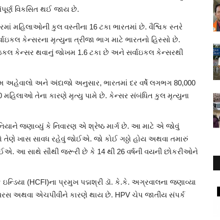
સંપૂર્ણ વિકસિત થઈ જાય છે.
ં મહિલાઓની કુલ વસ્તીના 16 ટકા ભારતમાં છે. વૈશ્વિક સ્તરે
ાઇકલ કેન્સરના મૃત્યુના ત્રીજા ભાગ માટે ભારતનો હિસ્સો છે.
કલ કેન્સર થવાનું જોખમ 1.6 ટકા છે અને સર્વાઇકલ કેન્સરથી
નતમ અહેવાલો અને અંદાજો અનુસાર, ભારતમાં દર વર્ષે લગભગ 80,000
લાઓ તેના કારણે મૃત્યુ પામે છે. કેન્સર સંબંધિત કુલ મૃત્યુના
િયાને જણાવ્યું કે નિવારણ એ શ્રેષ્ઠ માર્ગ છે. આ માટે એ જોવું
તો તેણે ખાસ સાવધ રહેવું જોઈએ. જો કોઈ ગઠ્ઠો હોય અથવા તમારું
જોઈએ. આ સાથે સૌથી જરૂરી છે કે 14 થી 26 વર્ષની વયની છોકરીઓને
ફ ઇન્ડિયા (HCFI)ના પ્રમુખ પદ્મશ્રી ડૉ. કે.કે. અગ્રવાલના જણાવ્યા
National
 વાયરસ અથવા એચપીવીને કારણે થાય છે. HPV ચેપ જાતીય સંપર્ક