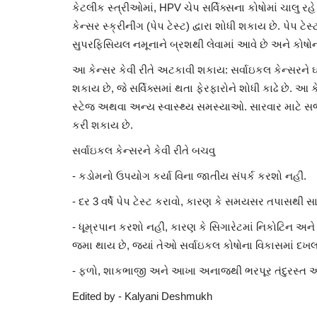
કેટલીક સ્ત્રીઓમાં, HPV ચેપ સર્વિક્સના કોષોમાં ચાલુ 
કેન્સર સ્ક્રીનીંગ (પેપ ટેસ્ટ) દ્વારા શોધી શકાય છે. પેપ 
સુપરફિસિયલ નમૂનાને બ્રશથી લેવામાં આવે છે અને કોષોના
આ કેન્સર કેવી રીતે અટકાવી શકાય: સર્વાઇકલ કેન્સરને
શકાય છે, જે સર્વિક્સમાં થતા ફેરફારોને શોધી કાઢે છે. આ
સ્ટેજ અથવા અન્ય સ્વાસ્થ્ય સમસ્યાઓ. સારવાર માટે સર
સુરત : શિક્ષણમંત્રી નું ભાષણ શરૂ 
કરી શકાય છે.
શિક્ષકોએ ચાલતી...
સર્વાઇકલ કેન્સરને કેવી રીતે બચવુ
Sep 3, 2023
0
- કડોમનો ઉપયોગ કર્યા વિના જાતીય સંપર્ક કરશો નહીં.
- દર 3 વર્ષે પેપ ટેસ્ટ કરાવો, કારણ કે સમયસર તપાસથી 
- ધૂમ્રપાન કરશો નહીં, કારણ કે સિગારેટમાં નિકોટિન અન
જમા થાય છે, જ્યાં તેઓ સર્વાઇકલ કોષોના વિકાસમાં દખલ 
- ફળો, શાકભાજી અને આખા અનાજથી ભરપૂર તંદુરસ્ત આહાર
Edited by - Kalyani Deshmukh