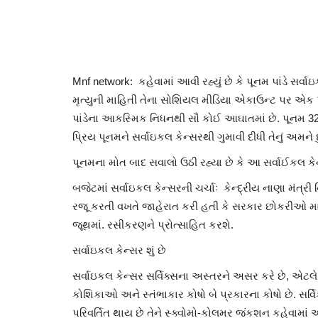
Mnf network: કહેવામાં આવી રહ્યું છે કે પૂનમ પાંડે સર્વા
મૃત્યુની માહિતી તેના સોશિયલ મીડિયા એકાઉન્ટ પર એક પ
પાંડેના આકસ્મિક નિધનથી સૌ કોઈ આઘાતમાં છે. પૂનમ 32 વર
પ્રિય પૂનમને સર્વાઇકલ કેન્સરથી ગુમાવી દીધી તેનું અમને દ
પૂનમના મોત બાદ સવાલો ઉઠી રહ્યા છે કે આ સર્વાઈકલ કેન્
બજેટમાં સર્વાઇકલ કેન્સરની ચર્ચાઃ કેન્દ્રીય નાણા મંત્ર
રજૂ કરતી વખતે જાહેરાત કરી હતી કે સરકાર છોકરીઓ માટે સ
જૂથમાં. રસીકરણને પ્રોત્સાહિત કરશે.
સર્વાઇકલ કેન્સર શું છે
સર્વાઇકલ કેન્સર સર્વિક્સના અસ્તરને અસર કરે છે, એટલે 
કોશિકાઓ અને સ્તંભાકાર કોષો બે પ્રકારના કોષો છે. સર્વ
પરિવર્તિત થાય છે તેને સ્ક્વોમો-કોલમર જંકશન કહેવામાં આ