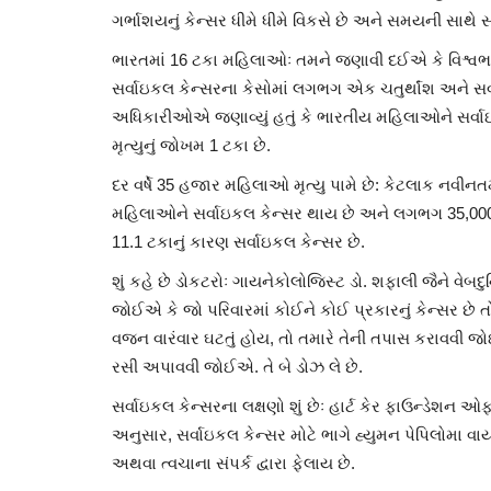
ગર્ભાશયનું કેન્સર ધીમે ધીમે વિકસે છે અને સમયની સાથે 
ભારતમાં 16 ટકા મહિલાઓઃ તમને જણાવી દઈએ કે વિશ્વભરમા
સર્વાઇકલ કેન્સરના કેસોમાં લગભગ એક ચતુર્થાંશ અને સર્વ
અધિકારીઓએ જણાવ્યું હતું કે ભારતીય મહિલાઓને સર્વાઇ
મૃત્યુનું જોખમ 1 ટકા છે.
દર વર્ષે 35 હજાર મહિલાઓ મૃત્યુ પામે છે: કેટલાક નવી
મહિલાઓને સર્વાઇકલ કેન્સર થાય છે અને લગભગ 35,000 મહિ
11.1 ટકાનું કારણ સર્વાઇકલ કેન્સર છે.
શું કહે છે ડોકટરોઃ ગાયનેકોલોજિસ્ટ ડો. શફાલી જૈને વેબદુન
જોઈએ કે જો પરિવારમાં કોઈને કોઈ પ્રકારનું કેન્સર છે 
વજન વારંવાર ઘટતું હોય, તો તમારે તેની તપાસ કરાવવી 
રસી અપાવવી જોઈએ. તે બે ડોઝ લે છે.
સર્વાઇકલ કેન્સરના લક્ષણો શું છેઃ હાર્ટ કેર ફાઉન્ડેશન ઓ
Editorial
અનુસાર, સર્વાઇકલ કેન્સર મોટે ભાગે હ્યુમન પેપિલોમા
અથવા ત્વચાના સંપર્ક દ્વારા ફેલાય છે.