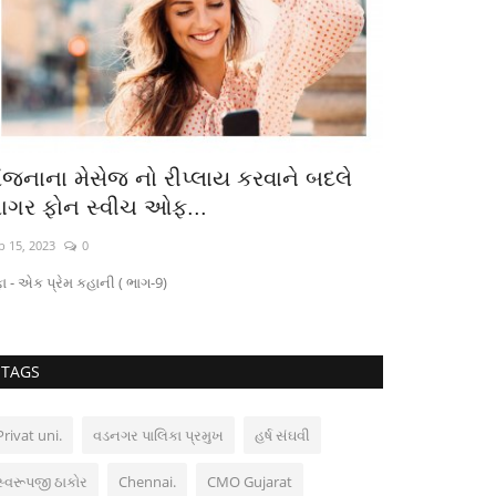
ંજનાના મેસેજ નો રીપ્લાય કરવાને બદલે
સુરત ગ્રામ્ય
ાગર ફોન સ્વીચ ઓફ...
વિદ્યાર્થીઓ
b 15, 2023
0
Sep 20, 2025
0
ા - એક પ્રેમ કહાની ( ભાગ-9)
TAGS
Privat uni.
વડનગર પાલિકા પ્રમુખ
હર્ષ સંઘવી
સ્વરૂપજી ઠાકોર
Chennai.
CMO Gujarat