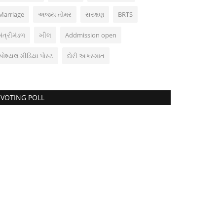
Marriage
અજય તોમર
સરક્ષણ
BRTS
મંત્રીમંડળ
ખીલ
Addmission open
સોશ્યલ મીડિયા પોસ્ટ
દોરી અકસ્માત
VOTING POLL